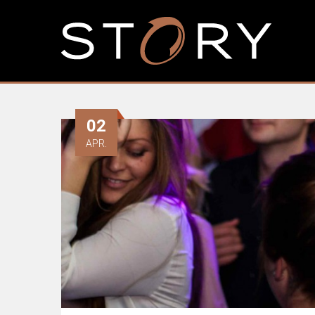
02
APR.