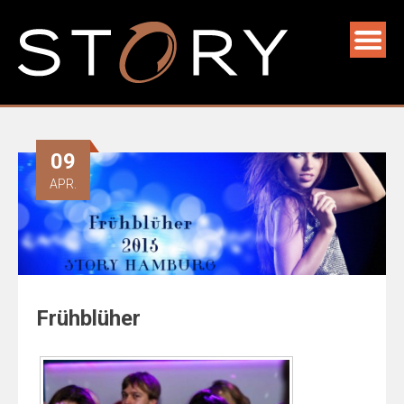
09
APR.
Frühblüher